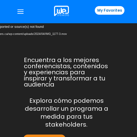
My Favorites
Reproductor
ported or source(s) not found
de
kers.ca/wp-content/uploads/2024/04/IMG_1177-3.mov
vídeo
Encuentra a los mejores
conferencistas, contenidos
y experiencias para
inspirar y transformar a tu
audiencia
Explora cómo podemos
desarrollar un programa a
medida para tus
stakeholders.