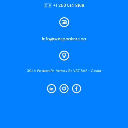
🇨🇦 +1 250 514 8109
info@wespeakers.ca
3944 Wilkinson Rd. Victoria, Bc V8Z 5A2 - Canadá